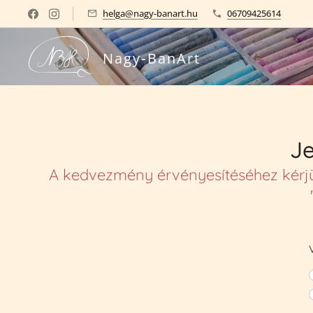
helga@nagy-banart.hu
06709425614
-
Nagy
BanArt
Je
A kedvezmény érvényesítéséhez kérjük,