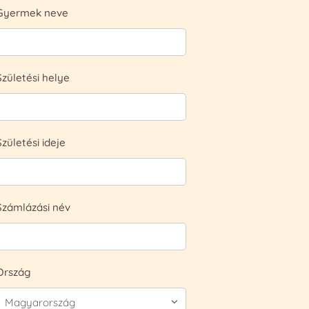
Gyermek neve
Születési helye
Születési ideje
Számlázási név
Ország