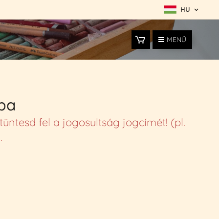
HU
MENÜ
rba
ntesd fel a jogosultság jogcímét! (pl.
.