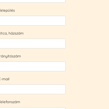
Település
Utca, házszám
Irányítószám
E-mail
Telefonszám