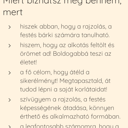
mert
hiszek abban, hogy a rajzolás, a
festés bárki számára tanulható.
hiszem, hogy az alkotás feltölt és
örömet ad! Boldogabbá teszi az
életet!
a fő célom, hogy átéld a
sikerélményt! Megtapasztald, át
tudod lépni a saját korlátaidat!
szívügyem a rajzolás, a festés
képességének átadása, könnyen
érthető és alkalmazható formában.
a legfontosabb számomra, hogy a