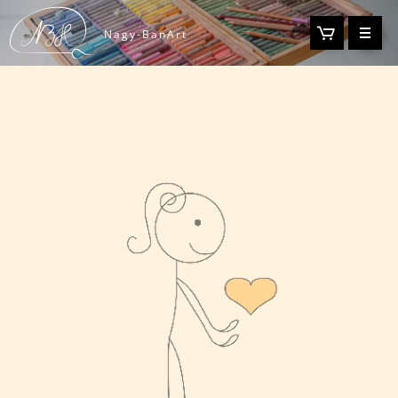
-
Nagy
BanArt