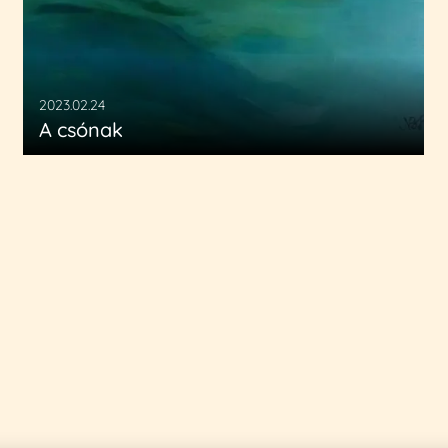
2023.02.24
A
csónak