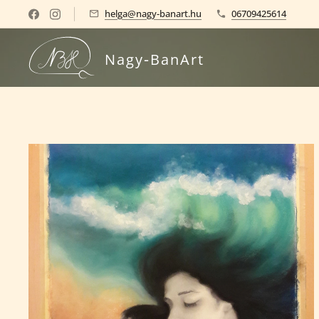
helga@nagy-banart.hu
06709425614
-
Nagy
BanArt