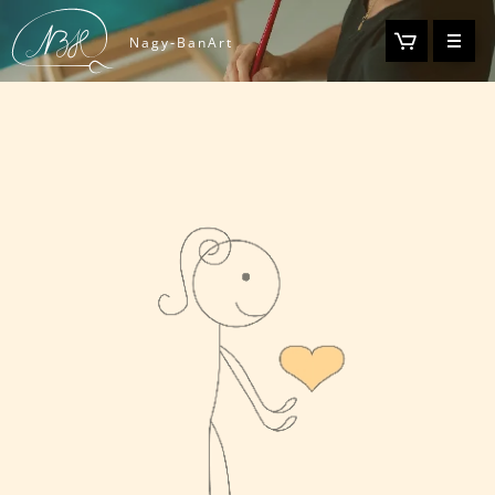
-
Nagy
BanArt