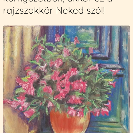
rajzszakkör Neked szól!