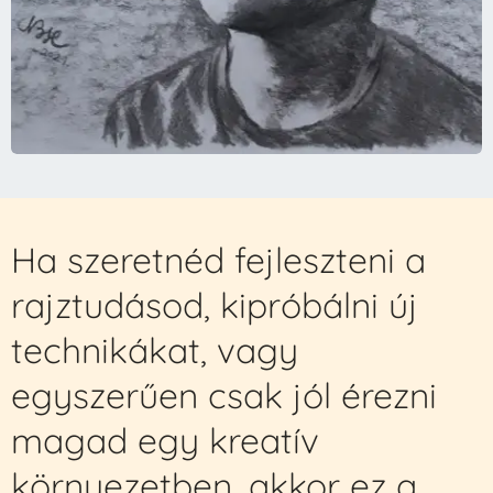
Ha szeretnéd fejleszteni a
rajztudásod, kipróbálni új
technikákat, vagy
egyszerűen csak jól érezni
magad egy kreatív
környezetben, akkor ez a