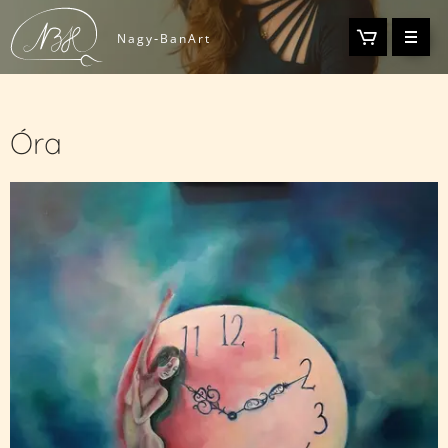
-
Nagy
BanArt
Óra