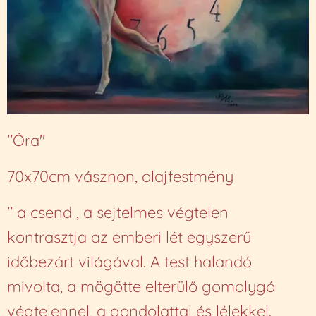
"Óra"
70x70cm vásznon, olajfestmény
" a csend , a sejtelmes végtelen
kontrasztja az emberi lét egyszerű
időbezárt világával. A test halandó
mivolta, a mögötte elterülő gomolygó
végtelennel, a gondolattal és lélekkel.