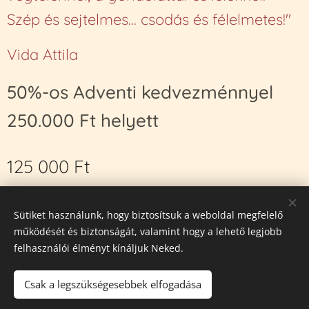
Szép és sejtelmes... csodás és félelmetes!"
Vida Attila
50%-os Adventi kedvezménnyel
250.000 Ft helyett
125 000
Ft
Sütiket használunk, hogy biztosítsuk a weboldal megfelelő
Sütik
működését és biztonságát, valamint hogy a lehető legjobb
felhasználói élményt kínáljuk Neked.
Nyelvek
Magyar
English
Csak a legszükségesebbek elfogadása