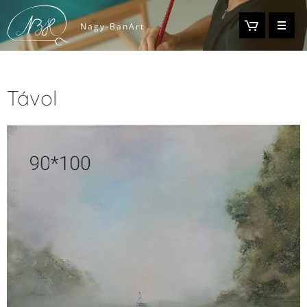
-
Nagy
BanArt
Távol