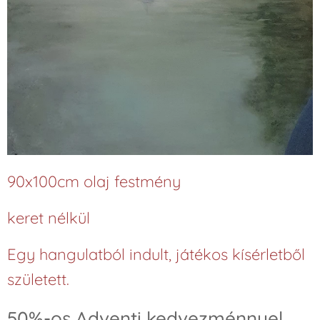
90x100cm olaj festmény
keret nélkül
Egy hangulatból indult, játékos kísérletből
született.
50%-os Adventi kedvezménnyel